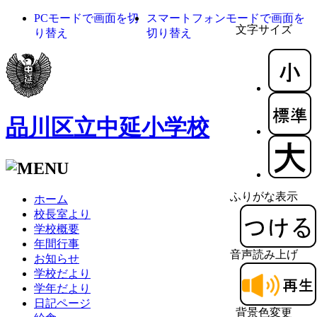
PCモードで画面を切
スマートフォンモードで画面を
文字サイズ
り替え
切り替え
品川区立中延小学校
ふりがな表示
ホーム
校長室より
学校概要
年間行事
音声読み上げ
お知らせ
学校だより
学年だより
日記ページ
背景色変更