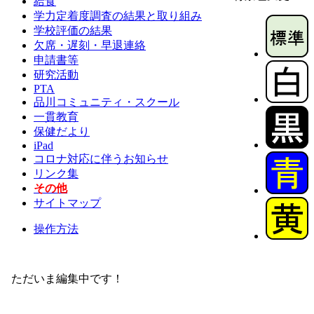
給食
学力定着度調査の結果と取り組み
学校評価の結果
欠席・遅刻・早退連絡
申請書等
研究活動
PTA
品川コミュニティ・スクール
一貫教育
保健だより
iPad
コロナ対応に伴うお知らせ
リンク集
その他
サイトマップ
操作方法
ただいま編集中です！