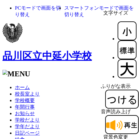
PCモードで画面を切
スマートフォンモードで画面を
文字サイズ
り替え
切り替え
品川区立中延小学校
ふりがな表示
ホーム
校長室より
学校概要
年間行事
音声読み上げ
お知らせ
学校だより
学年だより
日記ページ
背景色変更