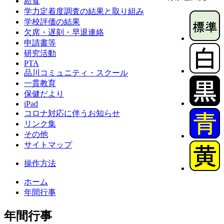
給食
学力定着度調査の結果と取り組み
学校評価の結果
欠席・遅刻・早退連絡
申請書等
研究活動
PTA
品川コミュニティ・スクール
一貫教育
保健だより
iPad
コロナ対応に伴うお知らせ
リンク集
その他
サイトマップ
操作方法
ホーム
年間行事
年間行事