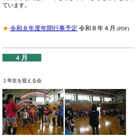
ています。
★
令和８年度年間行事予定
令和８年４月
(PDF)
4 月
１年生を迎える会