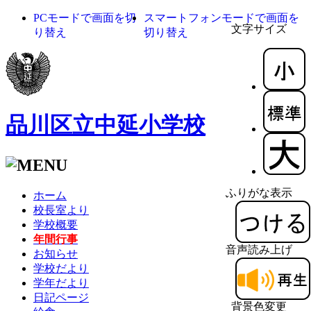
PCモードで画面を切
スマートフォンモードで画面を
文字サイズ
り替え
切り替え
品川区立中延小学校
ふりがな表示
ホーム
校長室より
学校概要
年間行事
音声読み上げ
お知らせ
学校だより
学年だより
日記ページ
背景色変更