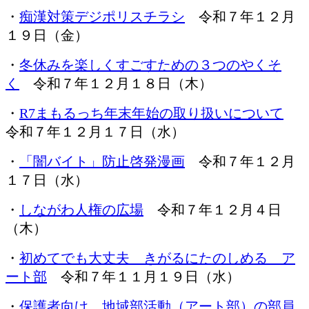
・
痴漢対策デジポリスチラシ
令和７年１２月
１９日（金）
・
冬休みを楽しくすごすための３つのやくそ
く
令和７年１２月１８日（木）
・
R7まもるっち年末年始の取り扱いについて
令和７年１２月１７日（水）
・
「闇バイト」防止啓発漫画
令和７年１２月
１７日（水）
・
しながわ人権の広場
令和７年１２月４日
（木）
・
初めてでも大丈夫 きがるにたのしめる ア
ート部
令和７年１１月１９日（水）
・
保護者向け 地域部活動（アート部）の部員