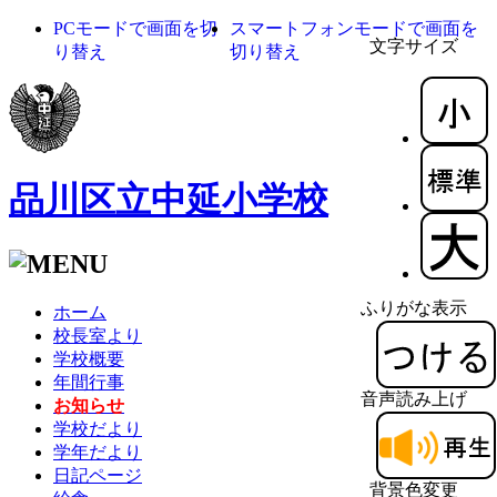
PCモードで画面を切
スマートフォンモードで画面を
文字サイズ
り替え
切り替え
品川区立中延小学校
ふりがな表示
ホーム
校長室より
学校概要
年間行事
音声読み上げ
お知らせ
学校だより
学年だより
日記ページ
背景色変更