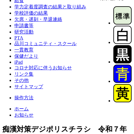
給食
学力定着度調査の結果と取り組み
学校評価の結果
欠席・遅刻・早退連絡
申請書等
研究活動
PTA
品川コミュニティ・スクール
一貫教育
保健だより
iPad
コロナ対応に伴うお知らせ
リンク集
その他
サイトマップ
操作方法
ホーム
お知らせ
痴漢対策デジポリスチラシ 令和７年