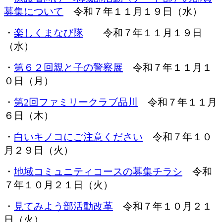
募集について
令和７年１１月１９日（水）
・
楽しくまなび隊
令和７年１１月１９日
（水）
・
第６２回親と子の警察展
令和７年１１月１
０日（月）
・
第2回ファミリークラブ品川
令和７年１１月
６日（木）
・
白いキノコにご注意ください
令和７年１０
月２９日（火）
・
地域コミュニティコースの募集チラシ
令和
７年１０月２１日（火）
・
見てみよう部活動改革
令和７年１０月２１
日（火）