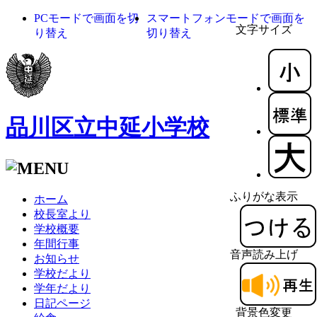
PCモードで画面を切
スマートフォンモードで画面を
文字サイズ
り替え
切り替え
品川区立中延小学校
ふりがな表示
ホーム
校長室より
学校概要
年間行事
音声読み上げ
お知らせ
学校だより
学年だより
日記ページ
背景色変更