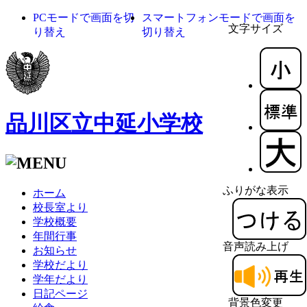
PCモードで画面を切
スマートフォンモードで画面を
文字サイズ
り替え
切り替え
品川区立中延小学校
ふりがな表示
ホーム
校長室より
学校概要
年間行事
音声読み上げ
お知らせ
学校だより
学年だより
日記ページ
背景色変更