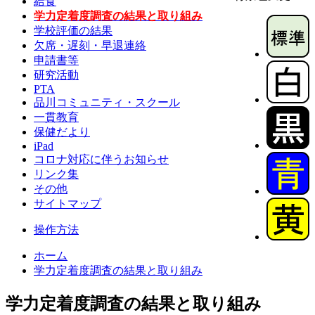
給食
学力定着度調査の結果と取り組み
学校評価の結果
欠席・遅刻・早退連絡
申請書等
研究活動
PTA
品川コミュニティ・スクール
一貫教育
保健だより
iPad
コロナ対応に伴うお知らせ
リンク集
その他
サイトマップ
操作方法
ホーム
学力定着度調査の結果と取り組み
学力定着度調査の結果と取り組み