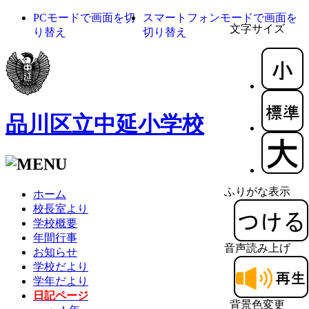
PCモードで画面を切
スマートフォンモードで画面を
文字サイズ
り替え
切り替え
品川区立中延小学校
ふりがな表示
ホーム
校長室より
学校概要
年間行事
音声読み上げ
お知らせ
学校だより
学年だより
日記ページ
背景色変更