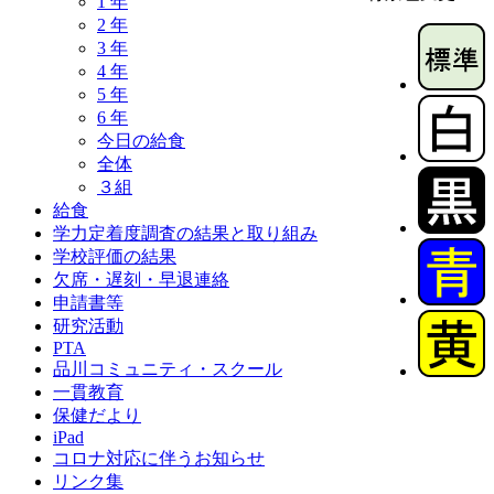
1 年
2 年
3 年
4 年
5 年
6 年
今日の給食
全体
３組
給食
学力定着度調査の結果と取り組み
学校評価の結果
欠席・遅刻・早退連絡
申請書等
研究活動
PTA
品川コミュニティ・スクール
一貫教育
保健だより
iPad
コロナ対応に伴うお知らせ
リンク集