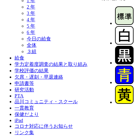
1 年
2 年
3 年
4 年
5 年
6 年
今日の給食
全体
３組
給食
学力定着度調査の結果と取り組み
学校評価の結果
欠席・遅刻・早退連絡
申請書等
研究活動
PTA
品川コミュニティ・スクール
一貫教育
保健だより
iPad
コロナ対応に伴うお知らせ
リンク集