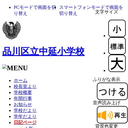
PCモードで画面を切
スマートフォンモードで画面を
文字サイズ
り替え
切り替え
品川区立中延小学校
ふりがな表示
ホーム
校長室より
学校概要
年間行事
音声読み上げ
お知らせ
学校だより
学年だより
日記ページ
背景色変更