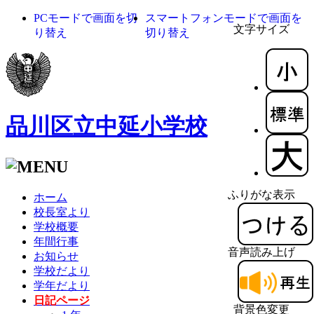
PCモードで画面を切
スマートフォンモードで画面を
文字サイズ
り替え
切り替え
品川区立中延小学校
ふりがな表示
ホーム
校長室より
学校概要
年間行事
音声読み上げ
お知らせ
学校だより
学年だより
日記ページ
背景色変更