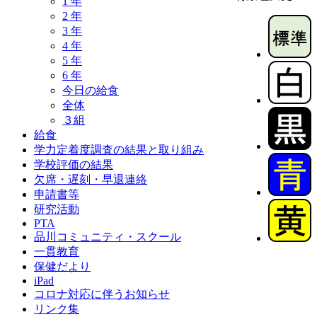
1 年
2 年
3 年
4 年
5 年
6 年
今日の給食
全体
３組
給食
学力定着度調査の結果と取り組み
学校評価の結果
欠席・遅刻・早退連絡
申請書等
研究活動
PTA
品川コミュニティ・スクール
一貫教育
保健だより
iPad
コロナ対応に伴うお知らせ
リンク集