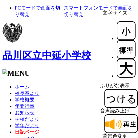
PCモードで画面を切
スマートフォンモードで画面を
文字サイズ
り替え
切り替え
品川区立中延小学校
ふりがな表示
ホーム
校長室より
学校概要
年間行事
音声読み上げ
お知らせ
学校だより
学年だより
日記ページ
背景色変更