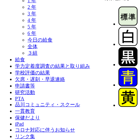
1 年
2 年
3 年
4 年
5 年
6 年
今日の給食
全体
３組
給食
学力定着度調査の結果と取り組み
学校評価の結果
欠席・遅刻・早退連絡
申請書等
研究活動
PTA
品川コミュニティ・スクール
一貫教育
保健だより
iPad
コロナ対応に伴うお知らせ
リンク集