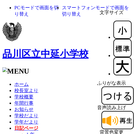
PCモードで画面を切
スマートフォンモードで画面を
文字サイズ
り替え
切り替え
品川区立中延小学校
ふりがな表示
ホーム
校長室より
学校概要
年間行事
音声読み上げ
お知らせ
学校だより
学年だより
日記ページ
背景色変更