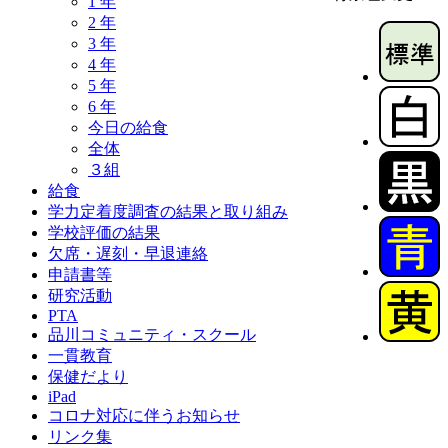
1 年
2 年
3 年
4 年
5 年
6 年
今日の給食
全体
３組
給食
学力定着度調査の結果と取り組み
学校評価の結果
欠席・遅刻・早退連絡
申請書等
研究活動
PTA
品川コミュニティ・スクール
一貫教育
保健だより
iPad
コロナ対応に伴うお知らせ
リンク集