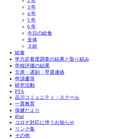
2 年
3 年
4 年
5 年
6 年
今日の給食
全体
３組
給食
学力定着度調査の結果と取り組み
学校評価の結果
欠席・遅刻・早退連絡
申請書等
研究活動
PTA
品川コミュニティ・スクール
一貫教育
保健だより
iPad
コロナ対応に伴うお知らせ
リンク集
その他