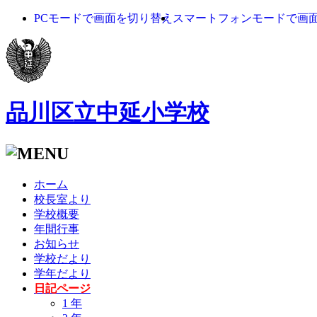
PCモードで画面を切り替え
スマートフォンモードで画
品川区立中延小学校
ホーム
校長室より
学校概要
年間行事
お知らせ
学校だより
学年だより
日記ページ
1 年