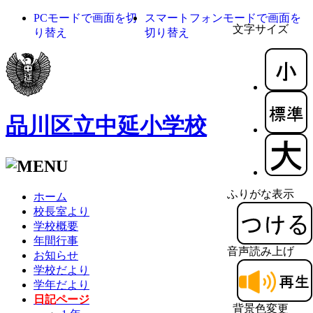
PCモードで画面を切
スマートフォンモードで画面を
文字サイズ
り替え
切り替え
品川区立中延小学校
ふりがな表示
ホーム
校長室より
学校概要
年間行事
音声読み上げ
お知らせ
学校だより
学年だより
日記ページ
背景色変更