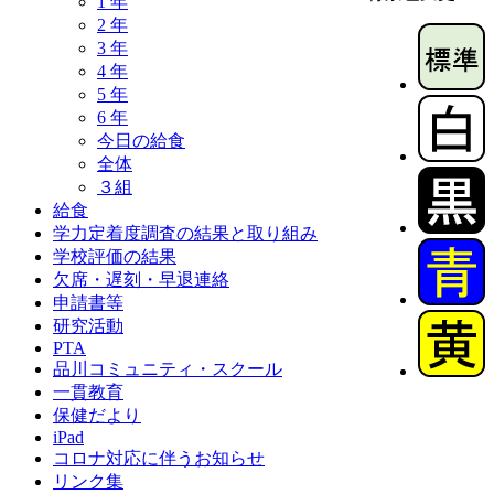
1 年
2 年
3 年
4 年
5 年
6 年
今日の給食
全体
３組
給食
学力定着度調査の結果と取り組み
学校評価の結果
欠席・遅刻・早退連絡
申請書等
研究活動
PTA
品川コミュニティ・スクール
一貫教育
保健だより
iPad
コロナ対応に伴うお知らせ
リンク集